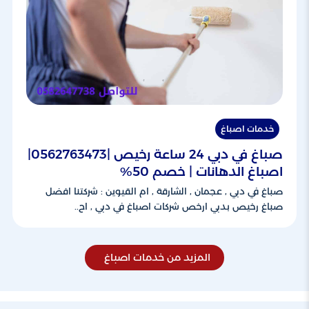
خدمات اصباغ
صباغ في دبي 24 ساعة رخيص |0562763473|
اصباغ الدهانات | خصم 50%
صباغ في دبي , عجمان , الشارقة , ام القيوين : شركتنا افضل
صباغ رخيص بدبي ارخص شركات اصباغ في دبي , اح..
المزيد من خدمات اصباغ