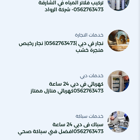
تركيب فلاتر المياه في الشارقة
0562763473- شركة الرواد
خدمات النجارة
نجار في دبي |0562763473| نجار رخيص
منجرة خشب
خدمات دبي
كهربائي في دبي 24 ساعة
0562763473كهربائي منازل ممتاز
خدمات سباكة
سباك فى دبي 24 ساعة
0562763473افضل فني سباكة صحي
شاطر