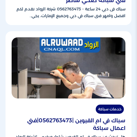
فني سباكة صحي شاطر
سباك فى دبي 24 ساعة - 0562763473 شركة الرواد نقدم لكم
افضل وامهر فنى سباك في دبي وجميع الإمارات، يجي..
خدمات سباكة
سباك في ام القيوين |0562763473|فني
اعمال سباكة
هل تبحث عن سباك في ام القيوين شاطر ورخيص ؟شركة الرواد