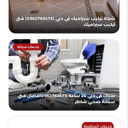
شركة تركيب سيراميك في دبي |0562763473| فني
تركيب سيراميك
خدمات سباكة
سباك فى دبي 24 ساعة 0562763473افضل فني
سباكة صحي شاطر
خدمات المكافحة