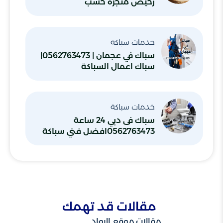
رخيص منجرة خشب
خدمات سباكة
سباك في عجمان | 0562763473|
سباك اعمال السباكة
خدمات سباكة
سباك فى دبي 24 ساعة
0562763473افضل فني سباكة
صحي شاطر
مقالات قد تهمك
مقالات موقع الرواد