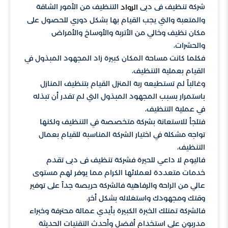
شركة تنظيف فى دبى
التنظيف من الأمور الشاقة
الرواد
والمتعبة والتي يجب القيام بها بشكل دوري للحصول على
مكان نظيف وخالي من الأتربة والأوساخ والأمراض
والحشرات،
فكلما كانت مساحة المكان كبيرة زاد المجهود المبذول في
القيام بعملية التنظيف،
وغالباً لم تستطيعه ربة المنزل القيام بتنظيف المنازل
باستمرار بسبب المجهود المبذول التي لم تقدر أن تبذله
في عملية التنظيف،
فتلجأ للاستعانة بشركة متخصصة في التنظيف ولكنها
تواجه مشكلة في اختيار الشركة المناسبة للقيام بعمال
التنظيف،
فاليوم لا داعي للحيرة فشركة تنظيف فى دبى تقدم
خدمات متعددة لعملائها الكرام مما يوفر لهم مستوى
عالي من الراحة والرفاهية فالشركة حريصة جداً على توفير
وقتك ومجهودك واستغلاله بشكل أخر،
فالشركة تمتلك الخبرة الكبيرة بأيدي عمالة محترفة وخبراء
مدربون على استخدام أفضل وأحدث التقنيات الحديثة