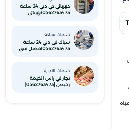
كهربائي في دبي 24 ساعة
0562763473كهربائي
منازل ممتاز
خدمات سباكة
سباك فى دبي 24 ساعة
0562763473افضل فني
سباكة صحي شاطر
خدمات النجارة
نجار في راس الخيمة
رخيص |0562763473|
منجرة خشب
ياه