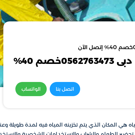
شركة تنظيف خزانات فى دبى 0562763473خصم 40%
اتصل بنا
الواتساب
مياه هي المكان الذي يتم تخزينه المياه فيه لمدة طويلة وعن
ثل تحضير الطعام والشراب والاستخدامات الشخصية والاستخد