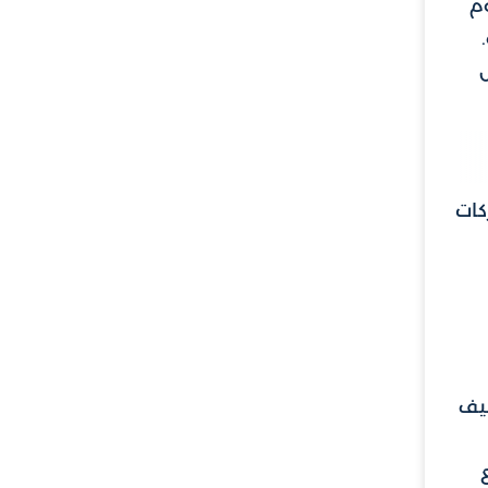
وم
كات
ظيف