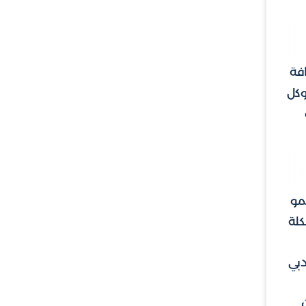
فة
وكل
مو
كلة
دبي