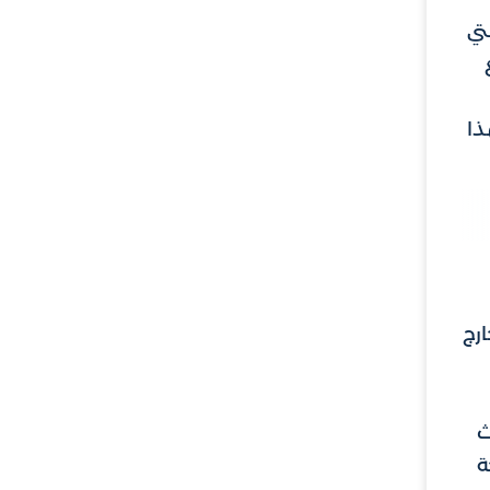
تي
ذا
رج
ث
ة