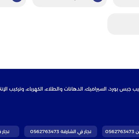
جبس بورد، السيراميك، الدهانات والطلاء، الكهرباء، وتركيب الإنت
056
نجار في الشارقة 0562763473
نجار في د