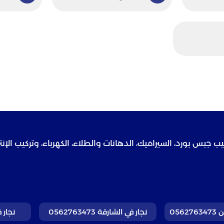
جبس بورد، السيراميك، الدهانات والطلاء، الكهرباء، وتركيب الإنت
056
نجار في الشارقة 0562763473
نجار في د